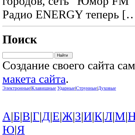
городов, сеть “Юмор FM” 
Радио ENERGY теперь [
Поиск
Создание своего сайта са
макета сайта
.
Электронные
|
Клавишные
Ударные
|
Струнные
|
Духовые
А
|
Б
|
В
|
Г
|
Д
|
Е
|
Ж
|
З
|
И
|
К
|
Л
|
М
|
Ю
|
Я