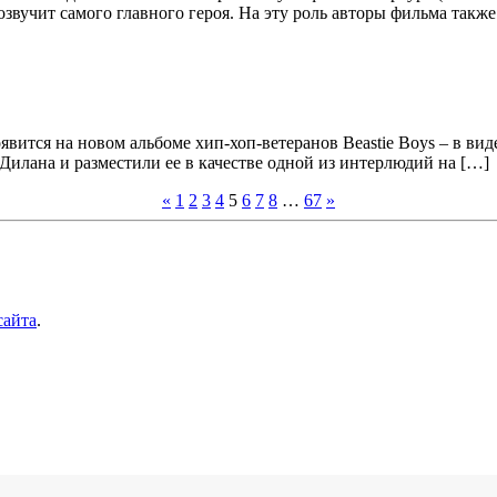
озвучит самого главного героя. На эту роль авторы фильма такж
вится на новом альбоме хип-хоп-ветеранов Beastie Boys – в виде
 Дилана и разместили ее в качестве одной из интерлюдий на […]
«
1
2
3
4
5
6
7
8
…
67
»
сайта
.