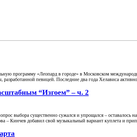
ьную программу «Леопард в городе» в Московском международн
ы, разработанной певицей. Последние два года Хелависа активн
сштабным “Изгоем” – ч. 2
, вопрос выбора существенно сужался и упрощался – оставалось н
а – Кинчев добавил свой музыкальный вариант куплета и припева
арта