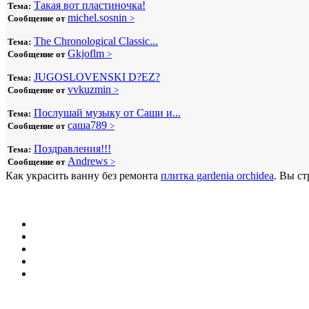
Такая вот пластиночка!
Тема:
michel.sosnin
Сообщение от
>
The Chronological Classic...
Тема:
Gkjoflm
Сообщение от
>
JUGOSLOVENSKI D?EZ?
Тема:
vvkuzmin
Сообщение от
>
Послушай музыку от Саши и...
Тема:
саша789
Сообщение от
>
Поздравления!!!
Тема:
Andrews
Сообщение от
>
Как украсить ванну без ремонта
плитка gardenia orchidea
. Вы ст