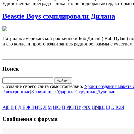
Единственная преграда – пока что не подобран актер, который 
Beastie Boys сэмплировали Дилана
Патриарх американской рок-музыки Боб Дилан ( Bob Dylan ) поя
и его коллеги просто взяли запись радиопрограммы с участием
Поиск
Создание своего сайта самостоятельно.
Уроки создания макета 
Электронные
|
Клавишные
Ударные
|
Струнные
|
Духовые
А
|
Б
|
В
|
Г
|
Д
|
Е
|
Ж
|
З
|
И
|
К
|
Л
|
М
|
Н
|
О
П
|
Р
|
С
|
Т
|
У
|
Ф
|
Х
|
Ц
|
Ч
|
Ш
|
Щ
|
Э
|
Ю
|
Я
Сообщения с форума