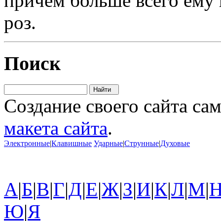
причем больше всего ему 
роз.
Поиск
Создание своего сайта са
макета сайта
.
Электронные
|
Клавишные
Ударные
|
Струнные
|
Духовые
А
|
Б
|
В
|
Г
|
Д
|
Е
|
Ж
|
З
|
И
|
К
|
Л
|
М
|
Ю
|
Я