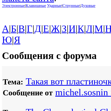
Электронные
|
Клавишные
Ударные
|
Струнные
|
Духовые
А
|
Б
|
В
|
Г
|
Д
|
Е
|
Ж
|
З
|
И
|
К
|
Л
|
М
|
Ю
|
Я
Сообщения с форума
Такая вот пластиночк
Тема:
michel.sosnin
Сообщение от