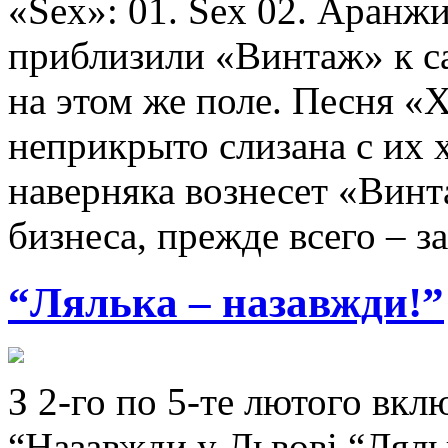
«Sex»: 01. Sex 02. Аран
приблизили «Винтаж» к 
на этом же поле. Песня 
неприкрыто слизана с их
наверняка вознесет «Вин
бизнеса, прежде всего – 
“Лялька – назавжди!”
З 2-го по 5-те лютого вкл
“Назавжди у Львові “Ляль