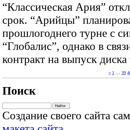
“Классическая Ария” отк
срок. “Арийцы” планирова
прошлогоднего турне с с
“Глобалис”, однако в связ
контракт на выпуск диска
«
1
…
39
4
Поиск
Создание своего сайта са
макета сайта
.