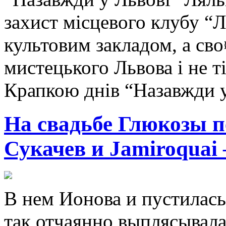
захист місцевого клубу “Л
культовим закладом, а св
мистецького Львова і не т
Крапкою днів “Назавжди у
На свадьбе Глюкозы п
Сукачев и Jamiroquai –
В нем Ионова и пустилась
так отчаянно выплясывала