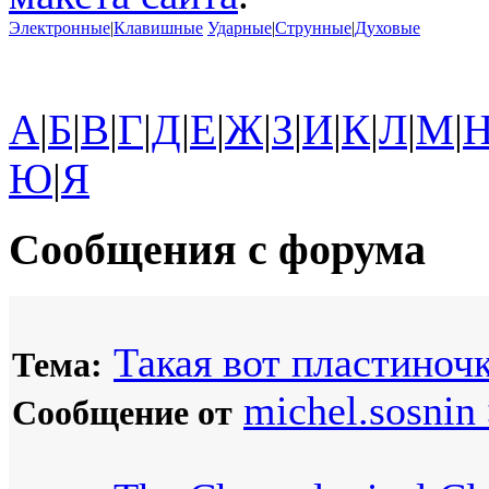
Электронные
|
Клавишные
Ударные
|
Струнные
|
Духовые
А
|
Б
|
В
|
Г
|
Д
|
Е
|
Ж
|
З
|
И
|
К
|
Л
|
М
|
Ю
|
Я
Сообщения с форума
Такая вот пластиночк
Тема:
michel.sosnin
Сообщение от