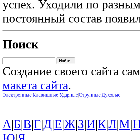
успех. Уходили по разны
постоянный состав появил
Поиск
Создание своего сайта са
макета сайта
.
Электронные
|
Клавишные
Ударные
|
Струнные
|
Духовые
А
|
Б
|
В
|
Г
|
Д
|
Е
|
Ж
|
З
|
И
|
К
|
Л
|
М
|
Ю
|
Я