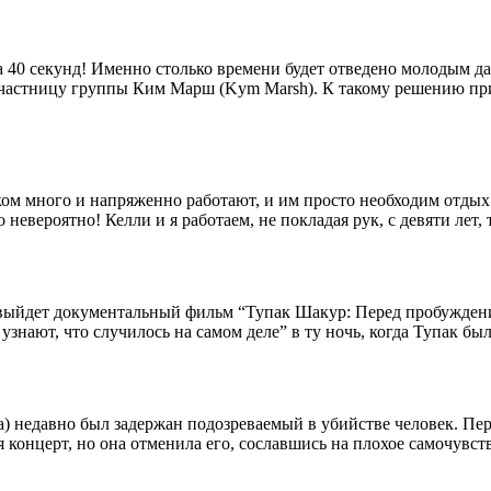
а 40 секунд! Именно столько времени будет отведено молодым да
участницу группы Ким Марш (Kym Marsh). К такому решению пр
ком много и напряженно работают, и им просто необходим отдых
невероятно! Келли и я работаем, не покладая рук, с девяти лет, 
выйдет документальный фильм “Тупак Шакур: Перед пробуждением”
знают, что случилось на самом деле” в ту ночь, когда Тупак был
a) недавно был задержан подозреваемый в убийстве человек. Пер
 концерт, но она отменила его, сославшись на плохое самочувст