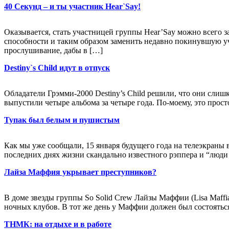
40 Секунд – и ты участник Hear`Say!
Оказывается, стать участницей группы Hear’Say можно всего з
способности и таким образом заменить недавно покинувшую 
прослушивание, дабы в […]
Destiny`s Child идут в отпуск
Обладатели Грэмми-2000 Destiny’s Child решили, что они слиш
выпустили четыре альбома за четыре года. По-моему, это просто 
Тупак был белым и пушистым
Как мы уже сообщали, 15 января будущего года на телеэкраны 
последних днях жизни скандально известного рэппера и “люди у
Лайза Маффия укрывает преступников?
В доме звезды группы So Solid Crew Лайзы Маффии (Lisa Maffi
ночных клубов. В тот же день у Маффии должен был состояться
ТНМК: на отдыхе и в работе