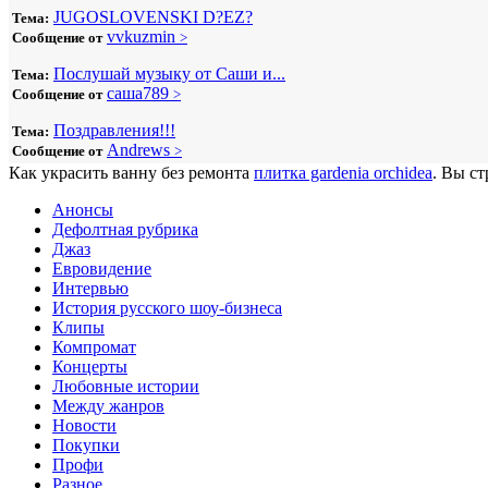
JUGOSLOVENSKI D?EZ?
Тема:
vvkuzmin
Сообщение от
>
Послушай музыку от Саши и...
Тема:
саша789
Сообщение от
>
Поздравления!!!
Тема:
Andrews
Сообщение от
>
Как украсить ванну без ремонта
плитка gardenia orchidea
. Вы ст
Анонсы
Дефолтная рубрика
Джаз
Евровидение
Интервью
История русского шоу-бизнеса
Клипы
Компромат
Концерты
Любовные истории
Между жанров
Новости
Покупки
Профи
Разное