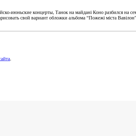
йско-июньские концерты, Танок на майдані Кон­о разбился на с
исовать свой вариант обложки альбома “Пожежі міста Вавілон”
сайта
.