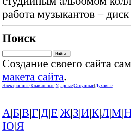
студийным альбомом колле
работа музыкантов – диск 
Поиск
Создание своего сайта са
макета сайта
.
Электронные
|
Клавишные
Ударные
|
Струнные
|
Духовые
А
|
Б
|
В
|
Г
|
Д
|
Е
|
Ж
|
З
|
И
|
К
|
Л
|
М
|
Ю
|
Я