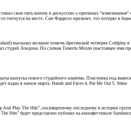
, вставил свои пять копеек в дискуссию о причинах “измельчания
то топчутся на месте. Сам Фаррелл признает, что потерял в бор
and) высказал желание помочь британской четверке Coldplay в 
из студий Лондона. По словам Тимоти Мозли (настоящее имя про
аты выпуска нового студийного альбома. Пластинка под вывеской
ет издан в начале марта. Hands and Faces 4. Put Me Out 5. Shine
 And Play The Hits”, посвященному последнему в истории групп
The Hits” будет представлен публике на кинофестивале Sundance F