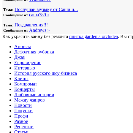
Послушай музыку от Саши и...
Тема:
саша789
Сообщение от
>
Поздравления!!!
Тема:
Andrews
Сообщение от
>
Как украсить ванну без ремонта
плитка gardenia orchidea
. Вы ст
Анонсы
Дефолтная рубрика
Джаз
Евровидение
Интервью
История русского шоу-бизнеса
Клипы
Компромат
Концерты
Любовные истории
Между жанров
Новости
Покупки
Профи
Разное
Рецензии
Статьи