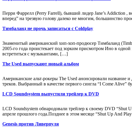
Перри Фаррелл (Perry Farrell), бывший лидер Jane’s Addiction 
вперед” на трезвую голову далеко не многим, большинство прос
Тимбаланд не прочь записаться с Coldplay
Знаменитый американский хип-хоп-продюсер Тимбаланд (Timbal
2005-го года проистекает под зорким присмотром Ино в одной 
встретиться с музыкантами, […]
The Used выпускают новый альбом
Американские альт-рокеры The Used анонсировали название и д
треков. Выбранный в качестве первого сингла “I Come Alive” буд
LCD Soundsystem выпустили трейлер к DVD
LCD Soundsystem обнародовали трейлер к своему DVD “Shut Up
апреле прошлого года.Позднее в этом месяце “Shut Up And Play 
Genesis против Ливерпуля