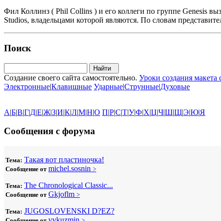
Фил Коллинз ( Phil Collins ) и его коллеги по группе Genesis
Studios, владельцами которой являются. По словам представител
Поиск
Создание своего сайта самостоятельно.
Уроки создания макета 
Электронные
|
Клавишные
Ударные
|
Струнные
|
Духовые
А
|
Б
|
В
|
Г
|
Д
|
Е
|
Ж
|
З
|
И
|
К
|
Л
|
М
|
Н
|
О
П
|
Р
|
С
|
Т
|
У
|
Ф
|
Х
|
Ц
|
Ч
|
Ш
|
Щ
|
Э
|
Ю
|
Я
Сообщения с форума
Такая вот пластиночка!
Тема:
michel.sosnin
Сообщение от
>
The Chronological Classic...
Тема:
Gkjoflm
Сообщение от
>
JUGOSLOVENSKI D?EZ?
Тема:
vvkuzmin
Сообщение от
>