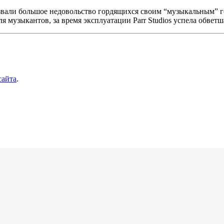
 вызвали большое недовольство гордящихся своим “музыкальным” 
я музыкантов, за время эксплуатации Parr Studios успела обветша
сайта
.