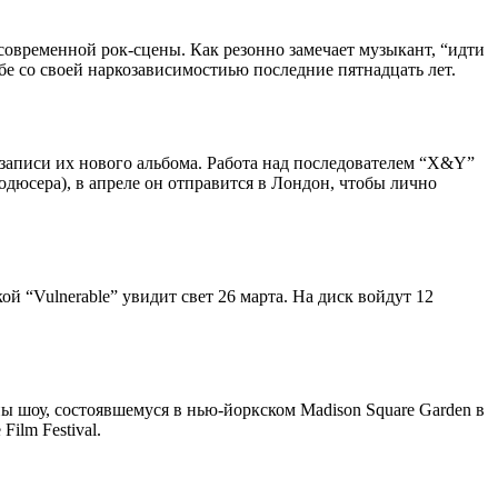
” современной рок-сцены. Как резонно замечает музыкант, “идти
ьбе со своей наркозависимостиью последние пятнадцать лет.
записи их нового альбома. Работа над последователем “X&Y”
дюсера), в апреле он отправится в Лондон, чтобы лично
 “Vulnerable” увидит свет 26 марта. На диск войдут 12
ы шоу, состоявшемуся в нью-йоркском Madison Square Garden в
ilm Festival.