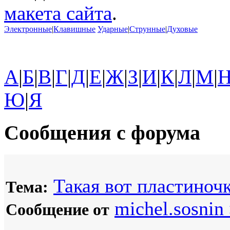
макета сайта
.
Электронные
|
Клавишные
Ударные
|
Струнные
|
Духовые
А
|
Б
|
В
|
Г
|
Д
|
Е
|
Ж
|
З
|
И
|
К
|
Л
|
М
|
Ю
|
Я
Сообщения с форума
Такая вот пластиночк
Тема:
michel.sosnin
Сообщение от