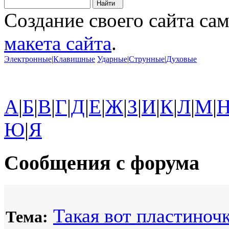
Создание своего сайта са
макета сайта
.
Электронные
|
Клавишные
Ударные
|
Струнные
|
Духовые
А
|
Б
|
В
|
Г
|
Д
|
Е
|
Ж
|
З
|
И
|
К
|
Л
|
М
|
Ю
|
Я
Сообщения с форума
Такая вот пластиночк
Тема: